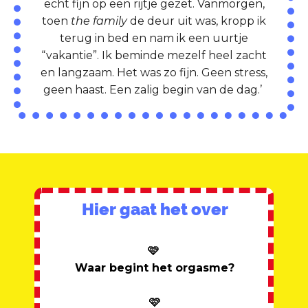
echt fijn op een rijtje gezet. Vanmorgen,
toen
the family
de deur uit was, kropp ik
terug in bed en nam ik een uurtje
“vakantie”. Ik beminde mezelf heel zacht
en langzaam. Het was zo fijn. Geen stress,
geen haast. Een zalig begin van de dag.’
Hier gaat het over
🩷
Waar begint het orgasme?
🩷