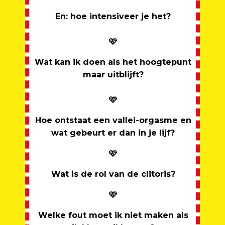
En: hoe intensiveer je het?
🩷
Wat kan ik doen als het hoogtepunt
maar uitblijft?
🩷
Hoe ontstaat een vallei-orgasme en
wat gebeurt er dan in je lijf?
🩷
Wat is de rol van de clitoris?
🩷
Welke fout moet ik niet maken als