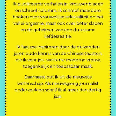
Ik publiceerde verhalen in vrouwenbladen
en schreef columns. Ik schreef meerdere
boeken over vrouwelijke seksualiteit en het
vallei-orgasme, maar ook over beter slapen
en de geheimen van een duurzame
liefdesrealtie.
Ik laat me inspireren door de duizenden
jaren oude kennis van de Chinese taoïsten,
die ik voor jou, westerse moderne vrouw,
toegankelijk en toepasbaar maak.
Daarnaast put ik uit de nieuwste
wetenschap. Als nieuwsgierig journalist
onderzoek en schrijf ik al meer dan dertig
jaar.