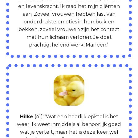
en levenskracht. Ik raad het mijn cliënten
aan. Zoveel vrouwen hebben last van
onderdrukte emoties in hun buik en
bekken, zoveel vrouwen zijn het contact
met hun lichaam verloren. Je doet
prachtig, helend werk, Marleen.’
Hilke
(41): ‘Wat een heerlijk epistel is het
weer. Ik weet inmiddels al behoorlijk goed
wat je vertelt, maar het is deze keer wel