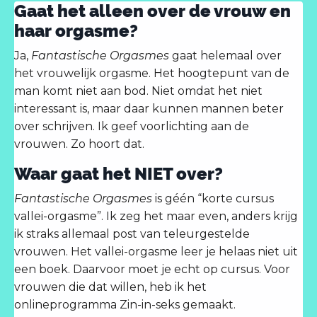
Gaat het alleen over de vrouw en
haar orgasme?
Ja,
Fantastische Orgasmes
gaat helemaal over
het vrouwelijk orgasme. Het hoogtepunt van de
man komt niet aan bod. Niet omdat het niet
interessant is, maar daar kunnen mannen beter
over schrijven. Ik geef voorlichting aan de
vrouwen. Zo hoort dat.
Waar gaat het NIET over?
Fantastische Orgasmes
is géén “korte cursus
vallei-orgasme”. Ik zeg het maar even, anders krijg
ik straks allemaal post van teleurgestelde
vrouwen. Het vallei-orgasme leer je helaas niet uit
een boek. Daarvoor moet je echt op cursus. Voor
vrouwen die dat willen, heb ik het
onlineprogramma Zin-in-seks gemaakt.