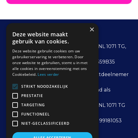
×
Deze website maakt
Marleen Janssen
gebruik van cookies.
Cornelis van der Lindenstraat 35-3, NL 1071 TG,
Deze website gebruikt cookies om uw
Amsterdam
gebruikerservaring te verbeteren. Door
kvk 73273813 | btw NL001993559B35
onze website te gebruiken, stemt u in met
alle cookies in overeenstemming met ons
Uitgever en verantwoordelijke marktdeelnemer
Cookiebeleid.
Lees verder
(GPSR):
STRIKT NOODZAKELIJK
Uitgeverij Oden.nl, handelend als
PRESTATIE
Marleensboekenvallei.nl
TARGETING
Cornelis van der Lindenstraat 35-3, NL 1071 TG
Amsterdam
FUNCTIONEEL
info@oden.nl
| 06 50646066 | kvk 99181053
NIET-GECLASSIFICEERD
ALLES ACCEPTEREN