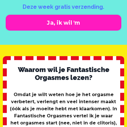
Deze week gratis verzending.
Ja, ik wil 'm
Waarom wil je Fantastische
Orgasmes lezen?
Omdat je wilt weten hoe je het orgasme
verbetert, verlengt en veel intenser maakt
(óók als je moeite hebt met klaarkomen). In
Fantastische Orgasmes vertel ik je waar
het orgasmes start (nee, niet in de clitoris),