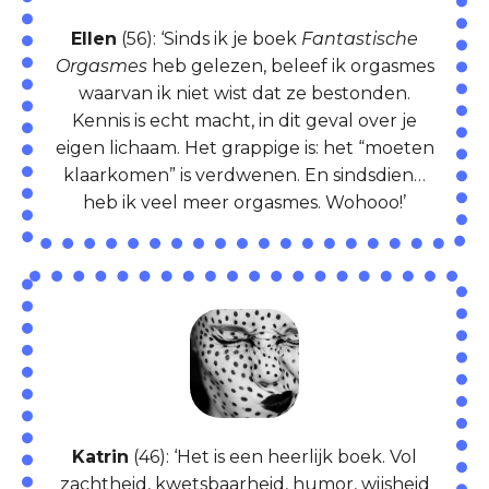
Ellen
(56): ‘Sinds ik je boek
Fantastische
Orgasmes
heb gelezen, beleef ik orgasmes
waarvan ik niet wist dat ze bestonden.
Kennis is echt macht, in dit geval over je
eigen lichaam. Het grappige is: het “moeten
klaarkomen” is verdwenen. En sindsdien…
heb ik veel meer orgasmes. Wohooo!’
Katrin
(46): ‘Het is een heerlijk boek. Vol
zachtheid, kwetsbaarheid, humor, wijsheid