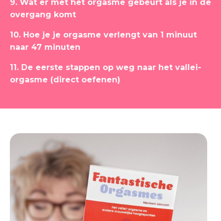
9. Wat er met het orgasme gebeurt als je in de
overgang komt
10. Hoe je je orgasme verlengt van 1 minuut
naar 47 minuten
11. De eerste stappen op weg naar het vallei-
orgasme (direct oefenen)