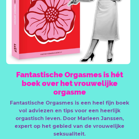
Fantastische Orgasmes is hét
boek over het vrouwelijke
orgasme
Fantastische Orgasmes is een heel fijn boek
vol adviezen en tips voor een heerlijk
orgastisch leven. Door Marleen Janssen,
expert op het gebied van de vrouwelijke
seksualiteit.