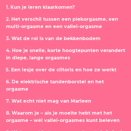
1. Kun je leren klaarkomen?
2. Het verschil tussen een piekorgasme, een
multi-orgasme en een vallei-orgasme
3. Wat de rol is van de bekkenbodem
4. Hoe je snelle, korte hoogtepunten verandert
in diepe, lange orgasmes
5. Een lesje over de clitoris en hoe ze werkt
6. De elektrische tandenborstel en het
orgasme
7. Wat echt niet mag van Marleen
8. Waarom je – als je moeite hebt met het
orgasme – wél vallei-orgasmes kunt beleven